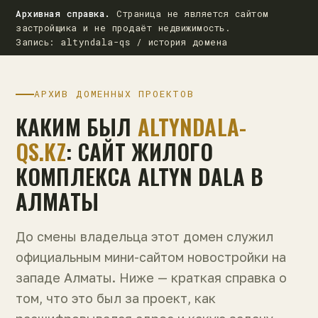
Архивная справка.
Страница не является сайтом
застройщика и не продаёт недвижимость.
Запись: altyndala-qs / история домена
АРХИВ ДОМЕННЫХ ПРОЕКТОВ
КАКИМ БЫЛ
ALTYNDALA-
QS.KZ
: САЙТ ЖИЛОГО
КОМПЛЕКСА ALTYN DALA В
АЛМАТЫ
До смены владельца этот домен служил
официальным мини-сайтом новостройки на
западе Алматы. Ниже — краткая справка о
том, что это был за проект, как