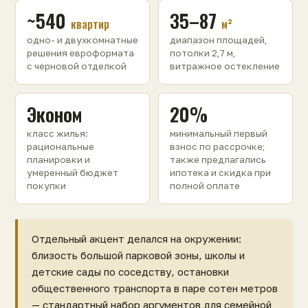
~540
35–87
квартир
м²
одно- и двухкомнатные
диапазон площадей,
решения евроформата
потолки 2,7 м,
с черновой отделкой
витражное остекление
Эконом
20%
класс жилья:
минимальный первый
рациональные
взнос по рассрочке;
планировки и
также предлагались
умеренный бюджет
ипотека и скидка при
покупки
полной оплате
Отдельный акцент делался на окружении:
близость большой парковой зоны, школы и
детские сады по соседству, остановки
общественного транспорта в паре сотен метров
— стандартный набор аргументов для семейной