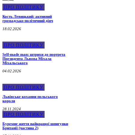
ПРО ПОЛІТИКУ
Кость Левицький: активний
громадсько-політичний діяч
18.02.2026
ПРО ПОЛІТИКУ
Self-made man: штрихи до портрета
Президента Львова Міхала
Міхальського
04.02.2026
ПРО ПОЛІТИКУ
Львівське кохання польського
короля
28.11.2024
ПРО ПОЛІТИКУ
Буремне життя найкращої шпигунки
Британії (частина 2)