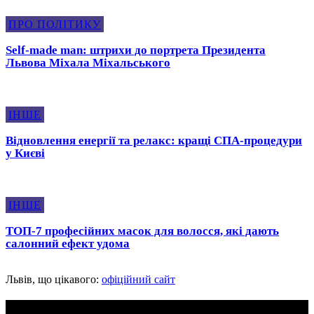
ПРО ПОЛІТИКУ
Self-made man: штрихи до портрета Президента
Львова Міхала Міхальського
ІНШЕ
Відновлення енергії та релакс: кращі СПА-процедури
у Києві
ІНШЕ
ТОП-7 професійних масок для волосся, які дають
салонний ефект удома
Львів, що цікавого:
офіційний сайт