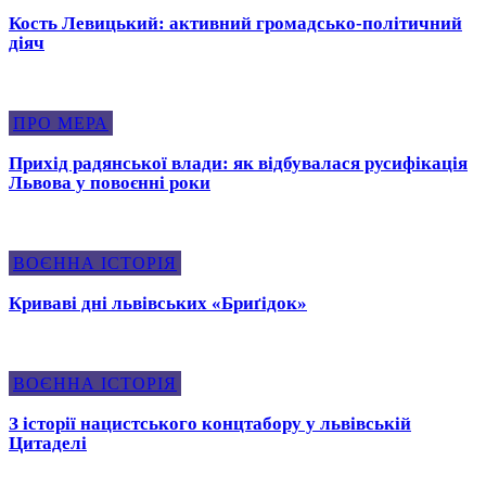
Кость Левицький: активний громадсько-політичний
діяч
ПРО МЕРА
Прихід радянської влади: як відбувалася русифікація
Львова у повоєнні роки
ВОЄННА ІСТОРІЯ
Криваві дні львівських «Бриґідок»
ВОЄННА ІСТОРІЯ
З історії нацистського концтабору у львівській
Цитаделі