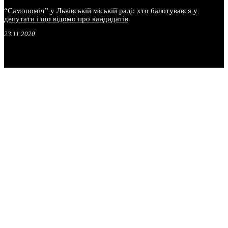
“Самопоміч” у Львівській міській раді: хто балотувався у
депутати і що відомо про кандидатів
23.11.2020
.
.
.