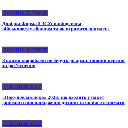
ВОЄННА ІСТОРІЯ
Довідка Форма 5 ЗСУ: навіщо вона
військовослужбовцям та як отримати документ
ВОЄННА ІСТОРІЯ
З якими хворобами не беруть до армії: повний перелік
та роз’яснення
ПРО ПОЛІТИКУ
«Пакунок малюка» 2026: що входить у пакет
допомоги при народженні дитини та як його отримати
ПРО ПОЛІТИКУ