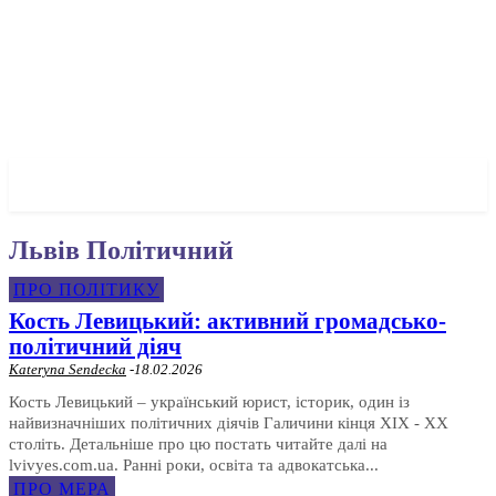
✓ LVIV ✗
Львів Політичний
ПРО ПОЛІТИКУ
Кость Левицький: активний громадсько-
політичний діяч
Kateryna Sendecka
-
18.02.2026
Кость Левицький – український юрист, історик, один із
найвизначніших політичних діячів Галичини кінця XIX - XX
століть. Детальніше про цю постать читайте далі на
lvivyes.com.ua. Ранні роки, освіта та адвокатська...
ПРО МЕРА