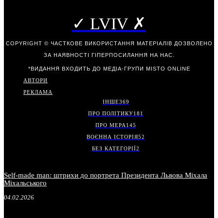
✓ LVIV ✗
COPYRIGHT © ЧАСТКОВЕ ВИКОРИСТАННЯ МАТЕРІАЛІВ ДОЗВОЛЕНО
ЗА НАЯВНОСТІ ГІПЕРПОСИЛАННЯ НА НАС.
*ВИДАННЯ ВХОДИТЬ ДО МЕДІА-ГРУПИ
MISTO ONLINE
АВТОРИ
РЕКЛАМА
ІНШЕ
369
ПРО ПОЛІТИКУ
181
ПРО МЕРА
145
ВОЄННА ІСТОРІЯ
52
БЕЗ КАТЕГОРІЇ
2
Self-made man: штрихи до портрета Президента Львова Міхала
Міхальського
04.02.2026