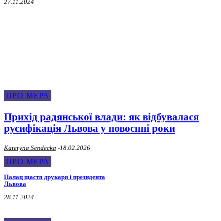
27.11.2024
Про Мера Львова
ПРО МЕРА
Прихід радянської влади: як відбувалася
русифікація Львова у повоєнні роки
Kateryna Sendecka
-
18.02.2026
ПРО МЕРА
Палац щастя друкаря і президента
Львова
28.11.2024