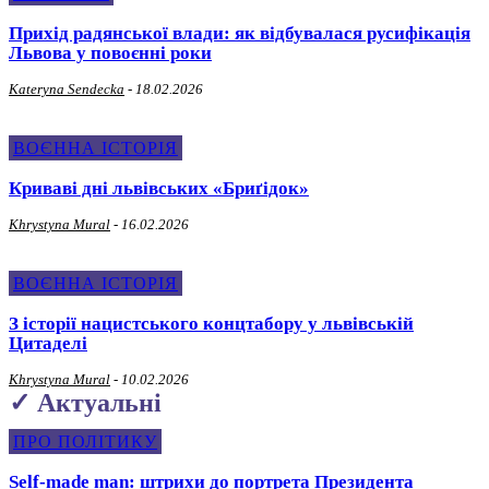
Прихід радянської влади: як відбувалася русифікація
Львова у повоєнні роки
Kateryna Sendecka
-
18.02.2026
ВОЄННА ІСТОРІЯ
Криваві дні львівських «Бриґідок»
Khrystyna Mural
-
16.02.2026
ВОЄННА ІСТОРІЯ
З історії нацистського концтабору у львівській
Цитаделі
Khrystyna Mural
-
10.02.2026
✓ Актуальні
ПРО ПОЛІТИКУ
Self-made man: штрихи до портрета Президента