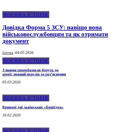
ВОЄННА ІСТОРІЯ
Довідка Форма 5 ЗСУ: навіщо вона
військовослужбовцям та як отримати
документ
lvivyes
-
04.05.2026
ВОЄННА ІСТОРІЯ
З якими хворобами не беруть до
армії: повний перелік та роз’яснення
05.03.2026
ВОЄННА ІСТОРІЯ
Криваві дні львівських «Бриґідок»
16.02.2026
ВОЄННА ІСТОРІЯ