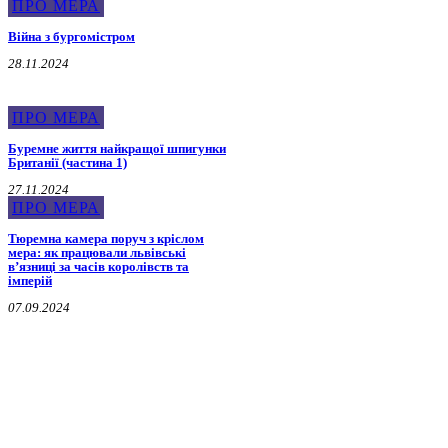
ПРО МЕРА
Війна з бургомістром
28.11.2024
ПРО МЕРА
Буремне життя найкращої шпигунки
Британії (частина 1)
27.11.2024
ПРО МЕРА
Тюремна камера поруч з кріслом
мера: як працювали львівські
в’язниці за часів королівств та
імперій
07.09.2024
Воєнна Історія