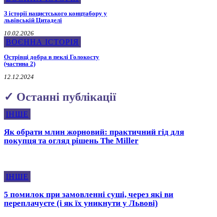
З історії нацистського концтабору у
львівській Цитаделі
10.02.2026
ВОЄННА ІСТОРІЯ
Острівці добра в пеклі Голокосту
(частина 2)
12.12.2024
✓ Останні публікації
ІНШЕ
Як обрати млин жорновий: практичний гід для
покупця та огляд рішень The Miller
ІНШЕ
5 помилок при замовленні суші, через які ви
переплачуєте (і як їх уникнути у Львові)